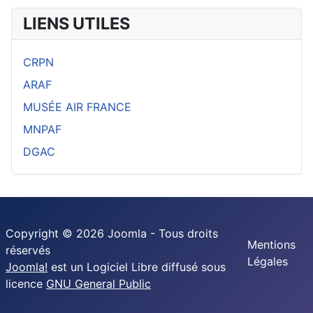
LIENS UTILES
CRPN
ARAF
MUSÉE AIR FRANCE
MNPAF
DGAC
Copyright © 2026 Joomla - Tous droits
Mentions
réservés
Légales
Joomla!
est un Logiciel Libre diffusé sous
licence
GNU General Public